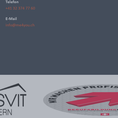
Telefon
+41 32 374 77 60
E-Mail
info@me4you.ch